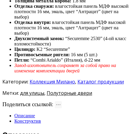
Толщина металла короба:
1.8 мм
Отделка снаружи:
влагостойкая панель МДФ высокой
плотности 16 мм, эмаль, цвет “Антрацит” (цвет на
выбор)
Отделка внутри:
влагостойкая панель МДФ высокой
плотности 16 мм, эмаль, цвет “Антрацит” (цвет на
выбор)
Двухсистемный замок:
“Securemme 2530” (4-ой класс
взломостойкости)
Цилиндр:
K2 “Securemme”
Противосъемные ригели:
16 мм (5 шт.)
Петли:
“Combi Arialdo” (Италия), d-22 мм
Завод-изготовитель сохраняет за собой право на
изменение комплектации дверей
Категории:
Коллекция Милано
,
Каталог продукции
Метки:
для улицы
,
Полуторные двери
Поделиться ссылкой:
Описание
Конструктив