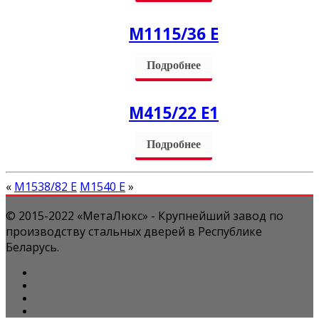
М1115/36 Е
Подробнее
М415/22 Е1
Подробнее
«
М1538/82 Е
М1540 Е
»
© 2015-2022 «МетаЛюкс» - Крупнейший завод по
производству стальных дверей в Республике
Беларусь.