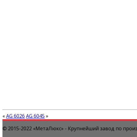
«
AG 6026
AG 6045
»
© 2015-2022 «МетаЛюкс» - Крупнейший завод по произ