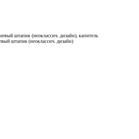
иевый штапик (неоклассич. дизайн), капитель
евый штапик (неоклассич. дизайн)