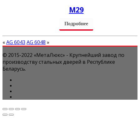
M29
Подробнее
«
AG 6043
AG 6048
»
© 2015-2022 «МетаЛюкс» - Крупнейший завод по
производству стальных дверей в Республике
Беларусь.