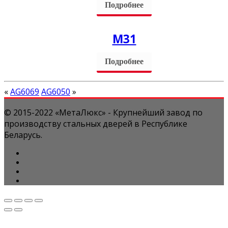
Подробнее
M31
Подробнее
«
AG6069
AG6050
»
© 2015-2022 «МетаЛюкс» - Крупнейший завод по
производству стальных дверей в Республике
Беларусь.