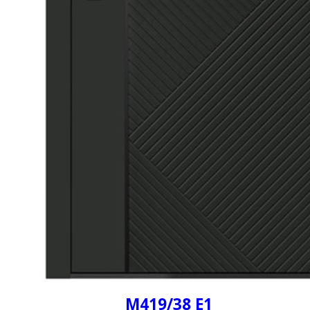
M419/38 Е1