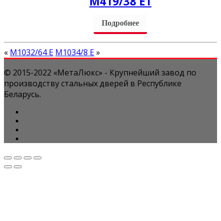
M419/38 Е1
Подробнее
«
М1032/64 Е
М1034/8 Е
»
© 2015-2022 «МетаЛюкс» - Крупнейший завод по
производству стальных дверей в Республике
Беларусь.