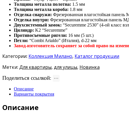
Толщина металла полотна:
1.5 мм
Толщина металла короба:
1.8 мм
Отделка снаружи:
Фрезерованная влагостойкая панель М
Отделка внутри:
Фрезерованная влагостойкая панель МД
Двухсистемный замок:
“Securemme 2530” (4-ой класс вз
Цилиндр:
K2 “Securemme”
Противосъемные ригели:
16 мм (5 шт.)
Петли:
“Combi Arialdo” (Италия), d-22 мм
Завод-изготовитель сохраняет за собой право на изме
Категории:
Коллекция Милано
,
Каталог продукции
Метки:
Для квартиры
,
для улицы
,
Новинка
Поделиться ссылкой:
Описание
Варианты покрытия
Описание