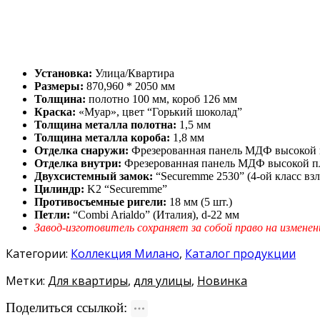
Установка:
Улица/Квартира
Размеры:
870,960 * 2050 мм
Толщина:
полотно 100 мм, короб 126 мм
Краска:
«Муар», цвет “Горький шоколад”
Толщина металла полотна:
1,5 мм
Толщина металла короба:
1,8 мм
Отделка снаружи:
Фрезерованная панель МДФ высокой п
Отделка внутри:
Фрезерованная панель МДФ высокой пл
Двухсистемный замок:
“Securemme 2530” (4-ой класс вз
Цилиндр:
K2 “Securemme”
Противосъемные ригели:
18 мм (5 шт.)
Петли:
“Combi Arialdo” (Италия), d-22 мм
Завод-изготовитель сохраняет за собой право на изменен
Категории:
Коллекция Милано
,
Каталог продукции
Метки:
Для квартиры
,
для улицы
,
Новинка
Поделиться ссылкой: