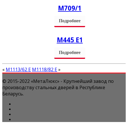
М709/1
Подробнее
M445 Е1
Подробнее
«
М1113/62 Е
М1118/82 Е
»
© 2015-2022 «МетаЛюкс» - Крупнейший завод по
производству стальных дверей в Республике
Беларусь.