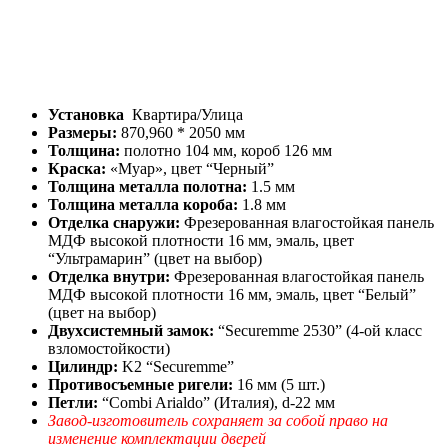
Установка
Квартира/Улица
Размеры:
870,960 * 2050 мм
Толщина:
полотно 104 мм, короб 126 мм
Краска:
«Муар», цвет “Черный”
Толщина металла полотна:
1.5 мм
Толщина металла короба:
1.8 мм
Отделка снаружи:
Фрезерованная влагостойкая панель
МДФ высокой плотности 16 мм, эмаль, цвет
“Ультрамарин” (цвет на выбор)
Отделка внутри:
Фрезерованная влагостойкая панель
МДФ высокой плотности 16 мм, эмаль, цвет “Белый”
(цвет на выбор)
Двухсистемный замок:
“Securemme 2530” (4-ой класс
взломостойкости)
Цилиндр:
K2 “Securemme”
Противосъемные ригели:
16 мм (5 шт.)
Петли:
“Combi Arialdo” (Италия), d-22 мм
Завод-изготовитель сохраняет за собой право на
изменение комплектации дверей