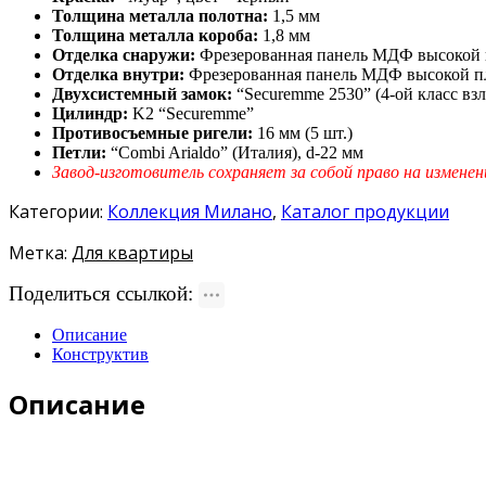
Толщина металла полотна:
1,5 мм
Толщина металла короба:
1,8 мм
Отделка снаружи:
Фрезерованная панель МДФ высокой п
Отделка внутри:
Фрезерованная панель МДФ высокой пло
Двухсистемный замок:
“Securemme 2530” (4-ой класс вз
Цилиндр:
K2 “Securemme”
Противосъемные ригели:
16 мм (5 шт.)
Петли:
“Combi Arialdo” (Италия), d-22 мм
Завод-изготовитель сохраняет за собой право на изменен
Категории:
Коллекция Милано
,
Каталог продукции
Метка:
Для квартиры
Поделиться ссылкой:
Описание
Конструктив
Описание