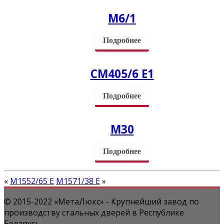
М6/1
Подробнее
СM405/6 Е1
Подробнее
М30
Подробнее
«
М1552/65 Е
М1571/38 Е
»
© 2015-2022 «МетаЛюкс» - Крупнейший завод по
производству стальных дверей в Республике
Беларусь.