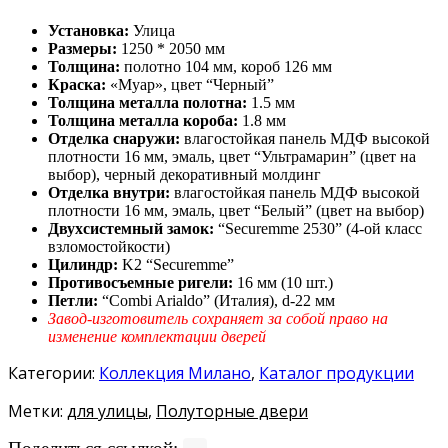
Установка:
Улица
Размеры:
1250 * 2050 мм
Толщина:
полотно 104 мм, короб 126 мм
Краска:
«Муар», цвет “Черный”
Толщина металла полотна:
1.5 мм
Толщина металла короба:
1.8 мм
Отделка снаружи:
влагостойкая панель МДФ высокой
плотности 16 мм, эмаль, цвет “Ультрамарин” (цвет на
выбор), черный декоративный молдинг
Отделка внутри:
влагостойкая панель МДФ высокой
плотности 16 мм, эмаль, цвет “Белый” (цвет на выбор)
Двухсистемный замок:
“Securemme 2530” (4-ой класс
взломостойкости)
Цилиндр:
K2 “Securemme”
Противосъемные ригели:
16 мм (10 шт.)
Петли:
“Combi Arialdo” (Италия), d-22 мм
Завод-изготовитель сохраняет за собой право на
изменение комплектации дверей
Категории:
Коллекция Милано
,
Каталог продукции
Метки:
для улицы
,
Полуторные двери