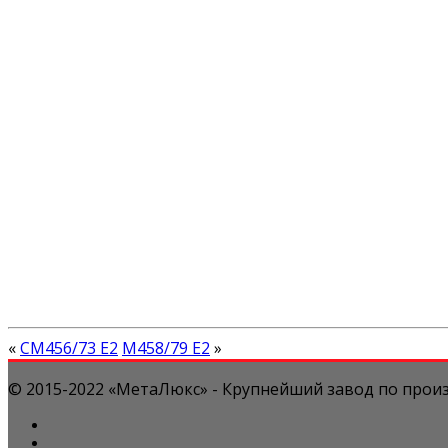
«
СМ456/73 Е2
М458/79 Е2
»
© 2015-2022 «МетаЛюкс» - Крупнейший завод по произ