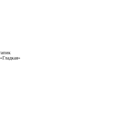
тапик
 «Гладкая»