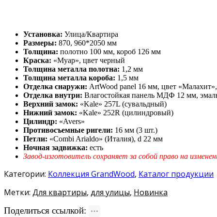
Установка:
Улица/Квартира
Размеры:
870, 960*2050 мм
Толщина:
полотно 100 мм, короб 126 мм
Краска:
«Муар», цвет черный
Толщина металла полотна:
1,2 мм
Толщина металла короба:
1,5 мм
Отделка снаружи:
ArtWood panel 16 мм, цвет «Малахит»
Отделка внутри:
Влагостойкая панель МДФ 12 мм, эмаль,
Верхний замок:
«Kale» 257L (сувальдный)
Нижний замок:
«Kale» 252R (цилиндровый)
Цилиндр:
«Avers»
Противосъемные ригели:
16 мм (3 шт.)
Петли:
«Combi Arialdo» (Италия), d 22 мм
Ночная задвижка:
есть
Завод-изготовитель сохраняет за собой право на изменен
Категории:
Коллекция GrandWood
,
Каталог продукции
Метки:
Для квартиры
,
для улицы
,
Новинка
Поделиться ссылкой: