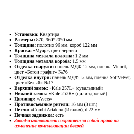
Установка:
Квартира
Размеры:
870, 960*2050 мм
Толщина:
полотно 96 мм, короб 122 мм
Краска:
«Муар», цвет черный
Толщина металла полотна:
1,2 мм
Толщина металла короба:
1,5 мм
Отделка снаружи:
панель МДФ 12 мм, пленка Vinorit,
цвет «Бетон графит» №76
Отделка внутри:
панель МДФ 12 мм, пленка SoftVelvet,
цвет «Белый» №17
Верхний замок:
«Kale 257L» (сувальдный)
Нижний замок:
«Kale 252R» (цилиндровый)
Цилиндр:
«Avers»
Противосъемные ригели:
16 мм (3 шт.)
Петли:
«Combi Arialdo» (Италия), d 22 мм
Ночная задвижка:
есть
Завод-изготовитель сохраняет за собой право на
изменение комплектации дверей