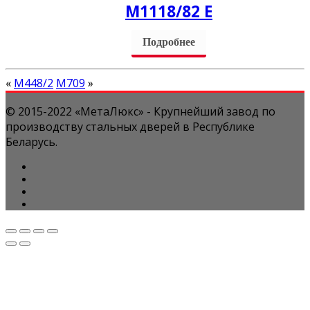
М1118/82 Е
Подробнее
«
М448/2
М709
»
© 2015-2022 «МетаЛюкс» - Крупнейший завод по
производству стальных дверей в Республике
Беларусь.