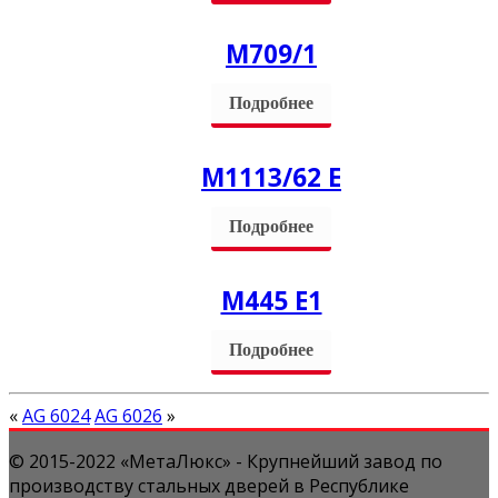
М709/1
Подробнее
М1113/62 Е
Подробнее
M445 Е1
Подробнее
«
AG 6024
AG 6026
»
© 2015-2022 «МетаЛюкс» - Крупнейший завод по
производству стальных дверей в Республике