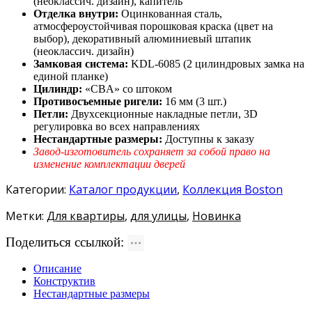
(неоклассич. дизайн), капитель
Отделка внутри:
Оцинкованная сталь,
атмосфероустойчивая порошковая краска (цвет на
выбор), декоративный алюминиевый штапик
(неоклассич. дизайн)
Замковая система:
KDL-6085 (2 цилиндровых замка на
единой планке)
Цилиндр:
«CBA» со штоком
Противосъемные ригели:
16 мм (3 шт.)
Петли:
Двухсекционные накладные петли, 3D
регулировка во всех направлениях
Нестандартные размеры:
Доступны к заказу
Завод-изготовитель сохраняет за собой право на
изменение комплектации дверей
Категории:
Каталог продукции
,
Коллекция Boston
Метки:
Для квартиры
,
для улицы
,
Новинка
Поделиться ссылкой:
Описание
Конструктив
Нестандартные размеры