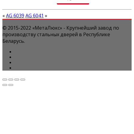
«
AG 6039
AG 6041
»
© 2015-2022 «МетаЛюкс» - Крупнейший завод по
производству стальных дверей в Республике
Беларусь.