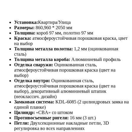
Установка:
Квартира/Улица
Размеры:
860,960 * 2050 мм
Толщина:
короб 97 мм, полотно 97 мм
Краска:
атмосфероустойчивая порошковая краска, цвет
на выбор
Толщина металла полотна:
1,2 мм (оцинкованная
сталь)
Толщина металла короба:
Алюминиевый профиль
Отделка снаружи:
Оцинкованная сталь,
атмосфероустойчивая порошковая краска (цвет на
выбор)
Отделка внутри:
Оцинкованная сталь,
атмосфероустойчивая порошковая краска (цвет на
выбор), декоративный алюминиевый штапик
(неоклассич. дизайн)
Замковая система:
KDL-6085 (2 цилиндровых замка на
единой планке)
Цилиндр:
«CBA» со штоком
Противосъемные ригели:
16 мм (3 шт.)
Петли:
Двухсекционные накладные петли, 3D
регулировка во всех направлениях