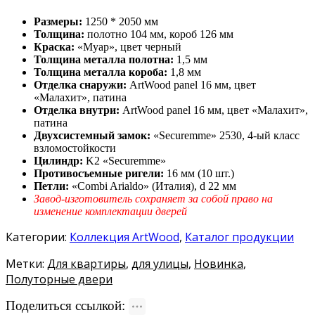
Размеры:
1250 * 2050 мм
Толщина:
полотно 104 мм, короб 126 мм
Краска:
«Муар», цвет черный
Толщина металла полотна:
1,5 мм
Толщина металла короба:
1,8 мм
Отделка снаружи:
ArtWood panel 16 мм, цвет
«Малахит», патина
Отделка внутри:
ArtWood panel 16 мм, цвет «Малахит»,
патина
Двухсистемный замок:
«Securemme» 2530, 4-ый класс
взломостойкости
Цилиндр:
K2 «Securemme»
Противосъемные ригели:
16 мм (10 шт.)
Петли:
«Combi Arialdo» (Италия), d 22 мм
Завод-изготовитель сохраняет за собой право на
изменение комплектации дверей
Категории:
Коллекция ArtWood
,
Каталог продукции
Метки:
Для квартиры
,
для улицы
,
Новинка
,
Полуторные двери
Поделиться ссылкой: