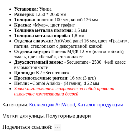
Установка:
Улица
Размеры:
1250 * 2050 мм
Толщина:
полотно 100 мм, короб 126 мм
Краска:
«Муар», цвет графит
Толщина металла полотна:
1,5 мм
Толщина металла короба:
1,8 мм
Отделка снаружи:
ArtWood panel 16 мм, цвет «Графит»,
патина, стеклопакет с декоративной ковкой
Отделка внутри:
Панель МДФ 12 мм (влагостойкий),
эмаль, цвет «Белый», стеклопакет
Двухсистемный замок:
«Securemme» 2530, 4-ый класс
взломостойкости
Цилиндр:
K2 «Securemme»
Противосъемные ригели:
16 мм (3 шт.)
Петли:
«Combi Arialdo» (Италия), d 22 мм
Завод-изготовитель сохраняет за собой право на
изменение комплектации дверей
Категории:
Коллекция ArtWood
,
Каталог продукции
Метки:
для улицы
,
Полуторные двери
Поделиться ссылкой: